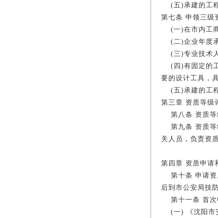
(
五
)
承建的工
第七条
申领三级
(
一
)
在市内工
(
二
)
企业年度
(
三
)
专业技术
(
四
)
有固定的
要的设计工具，
(
五
)
承建的工
第三章
资质等级
第八条
资质等
第九条
资质等
关人员，负责资
第四章
资质申请
第十条
申请资
后到市公安局技
第十一条
首次
(
一
)
《沈阳市