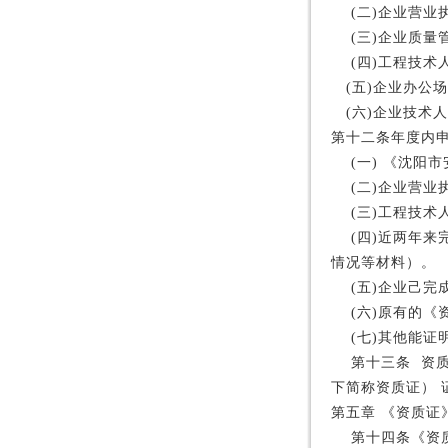
(
二
)
企业营业
(
三
)
企业质量
(
四
)
工程技术
(
五
)
企业办公场
(
六
)
企业技术人
第十二条年度内
(
一
)
《沈阳市
(
二
)
企业营业
(
三
)
工程技术
(
四
)
近两年来
情况等材料）。
(
五
)
企业己完
(
六
)
原有的《
(
七
)
其他能证
第十三条
资
下简称资质证）
第五章
《资质证
第十四条《资